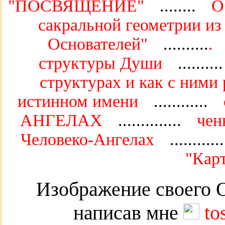
"ПОСВЯЩЕНИЕ"
........
О
сакральной геометрии из
Основателей"
..........
.
структуры Души
.........
структурах и как с ними
истинном имени
............
АНГЕЛАХ
..............
чен
Человеко-Ангелах
...........
"Кар
Изображение своего О
написав мне
to