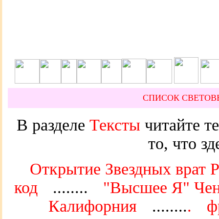
СПИСОК СВЕТОВ
В разделе
Тексты
читайте те
то, что з
Открытие Звездных врат 
код
........
"Высшее Я" Че
Калифорния
........
.
ф