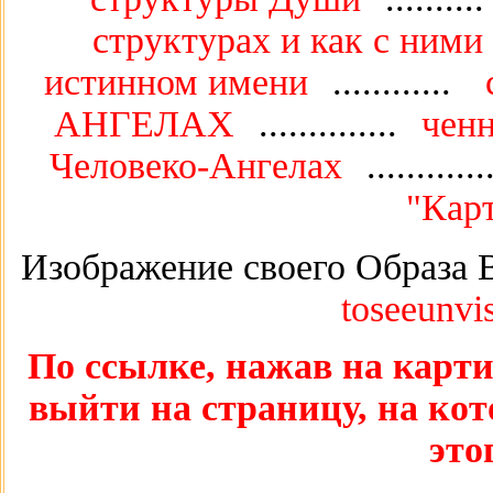
структурах и как с ними
истинном имени
............
АНГЕЛАХ
..............
чен
Человеко-Ангелах
...........
"Кар
Изображение своего Образа 
toseeunvi
По ссылке, нажав на карти
выйти на страницу, на кот
это