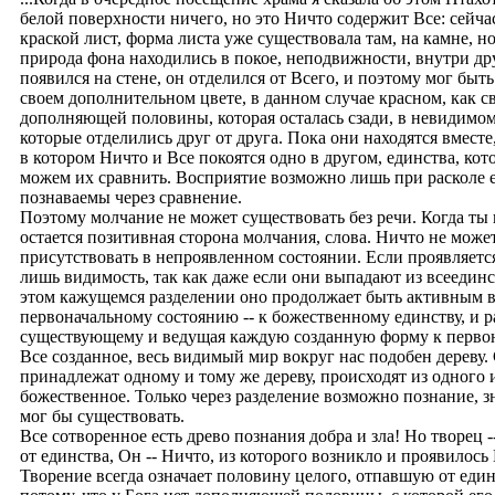
белой поверхности ничего, но это Ничто содержит Все: сейчас
краской лист, форма листа уже существовала там, на камне, но
природа фона находились в покое, неподвижности, внутри др
появился на стене, он отделился от Всего, и поэтому мог быть
своем дополнительном цвете, в данном случае красном, как с
дополняющей половины, которая осталась сзади, в невидимом
которые отделились друг от друга. Пока они находятся вместе
в котором Ничто и Все покоятся одно в другом, единства, ко
можем их сравнить. Восприятие возможно лишь при расколе ед
познаваемы через сравнение.
Поэтому молчание не может существовать без речи. Когда ты 
остается позитивная сторона молчания, слова. Ничто не мож
присутствовать в непроявленном состоянии. Если проявляется
лишь видимость, так как даже если они выпадают из всеединст
этом кажущемся разделении оно продолжает быть активным в
первоначальному состоянию -- к божественному единству, и 
существующему и ведущая каждую созданную форму к первона
Все созданное, весь видимый мир вокруг нас подобен дереву.
принадлежат одному и тому же дереву, происходят из одного и
божественное. Только через разделение возможно познание, зн
мог бы существовать.
Все сотворенное есть древо познания добра и зла! Но творец 
от единства, Он -- Ничто, из которого возникло и проявилос
Творение всегда означает половину целого, отпавшую от еди