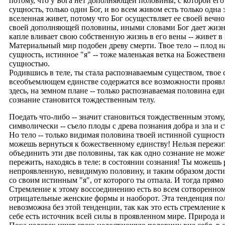
потому, что у Бога нет дополняющей половины, с которой его 
сущность, только один Бог, и во всем живом есть только одна
вселенная живет, потому что Бог осуществляет ее своей веч
своей дополняющей половины, иными словами Бог дает жизнь д
капле вливает свою собственную жизнь в его вены -- живет в
Материальный мир подобен древу смерти. Твое тело -- плод на
сущность, истинное "я" -- тоже маленькая ветка на Божественн
сущностью.
Родившись в теле, ты стала распознаваемым существом, твое 
всеобъемлющем единстве содержатся все возможности проявле
здесь, на земном плане -- только распознаваемая половина еди
сознание становится тождественным телу.
Поедать что-либо -- значит становиться тождественным этому, т
символически -- съело плоды с древа познания добра и зла и 
Но тело -- только видимая половина твоей истинной сущности
можешь вернуться к божественному единству! Нельзя пережить
объединить эти две половины, так как одно сознание не може
пережить, находясь в теле: в состоянии сознания! Ты можешь
непроявленную, невидимую половину, и таким образом достиг
со своим истинным "я", от которого ты отпала. И тогда прям
Стремление к этому воссоединению есть во всем сотворенно
отрицательные женские формы и наоборот. Эта тенденция по
невозможна без этой тенденции, так как это есть стремление
себе есть источник всей силы в проявленном мире. Природа ис