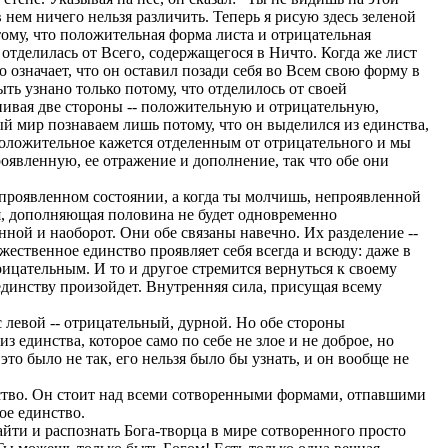
 нем ничего нельзя различить. Теперь я рисую здесь зеленой
отому, что положительная форма листа и отрицательная
отделилась от Всего, содержащегося в Ничто. Когда же лист
то означает, что он оставил позади себя во Всем свою форму в
ть узнано только потому, что отделилось от своей
нивая две стороны -- положительную и отрицательную,
мый мир познаваем лишь потому, что он выделился из единства,
 положительное кажется отделенным от отрицательного и мы
оявленную, ее отражение и дополнение, так что обе они
непроявленном состоянии, а когда ты молчишь, непроявленной
ая, дополняющая половина не будет одновременно
ной и наоборот. Они обе связаны навечно. Их разделение --
жественное единство проявляет себя всегда и всюду: даже в
цательным. И то и другое стремится вернуться к своему
единству произойдет. Внутренняя сила, присущая всему
 левой -- отрицательный, дурной. Но обе стороны
 единства, которое само по себе не злое и не доброе, но
то было не так, его нельзя было бы узнать, и он вообще не
динство. Он стоит над всеми сотворенными формами, отпавшими
ое единство.
йти и распознать Бога-творца в мире сотворенного просто