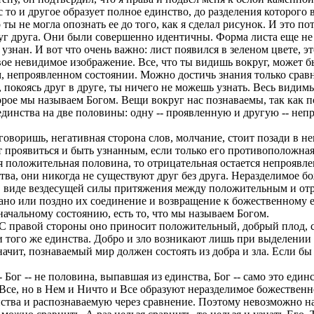
 то и другое образует полное единство, до разделения которого в
 ты не могла опознать ее до того, как я сделал рисунок. И это п
уг друга. Они были совершенно идентичны. Форма листа еще не 
 узнан. И вот что очень важно: лист появился в зеленом цвете, э
вое невидимое изображение. Все, что ты видишь вокруг, может бы
, непроявленном состоянии. Можно достичь знания только срав
, покоясь друг в друге, ты ничего не можешь узнать. Весь види
торое мы называем Богом. Вещи вокруг нас познаваемы, так как
инства на две половины: одну -- проявленную и другую -- непр
говоришь, негативная сторона слов, молчание, стоит позади в 
ет проявиться и быть узнанным, если только его противоположн
 положительная половина, то отрицательная остается непроявлен
ва, они никогда не существуют друг без друга. Неразделимое бо
 виде вездесущей силы притяжения между положительным и отри
рано или поздно их соединение и возвращение к божественному 
чальному состоянию, есть то, что мы называем Богом.
 С правой стороны оно приносит положительный, добрый плод, с
 того же единства. Добро и зло возникают лишь при выделении из
ачит, познаваемый мир должен состоять из добра и зла. Если бы э
-- Бог -- не половина, выпавшая из единства, Бог -- само это е
ь Все, но в Нем и Ничто и Все образуют неразделимое божественн
нства и распознаваемую через сравнение. Поэтому невозможно на