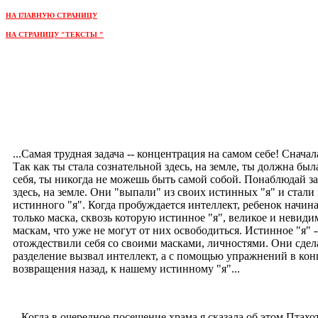
НА ГЛАВНУЮ СТРАНИЦУ
НА СТРАНИЦУ "ТЕКСТЫ "
...Самая трудная задача -- концентрация на самом себе! Снача
Так как ты стала сознательной здесь, на земле, ты должна был
себя, ты никогда не можешь быть самой собой. Понаблюдай за
здесь, на земле. Они "выпали" из своих истинных "я" и ста
истинного "я". Когда пробуждается интеллект, ребенок начин
только маска, сквозь которую истинное "я", великое и невид
маскам, что уже не могут от них освободиться. Истинное "я" -
отождествили себя со своими масками, личностями. Они сдела
разделение вызвал интеллект, а с помощью упражнений в кон
возвращения назад, к нашему истинному "я"...
...Когда в очередное посещение храма я сказала об этом Птахо