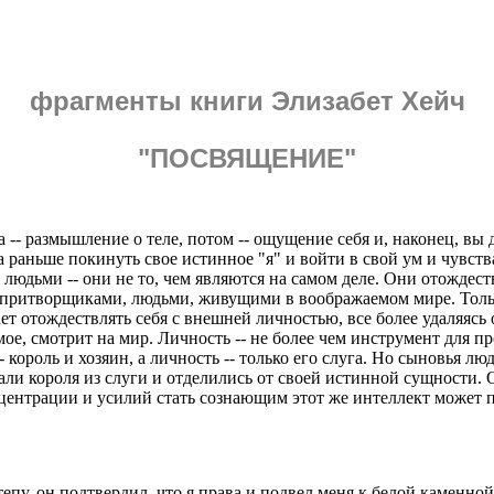
фрагменты книги Элизабет Хейч
"ПОСВЯЩЕНИЕ"
ла -- размышление о теле, потом -- ощущение себя и, наконец, вы 
а раньше покинуть свое истинное "я" и войти в свой ум и чувств
 людьми -- они не то, чем являются на самом деле. Они отождес
ли притворщиками, людьми, живущими в воображаемом мире. Тольк
ает отождествлять себя с внешней личностью, все более удаляясь
имое, смотрит на мир. Личность -- не более чем инструмент для 
- король и хозяин, а личность -- только его слуга. Но сыновья л
ли короля из слуги и отделились от своей истинной сущности. О
центрации и усилий стать сознающим этот же интеллект может п
тепу, он подтвердил, что я права и подвел меня к белой каменной