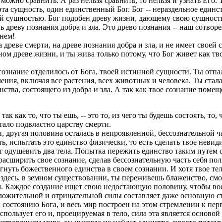
можно сравнить. А раз нельзя сравнить, то нельзя и узнать Его.
 эта сущность, один единственный Бог. Бог -- нераздельное един
ной сущностью. Бог подобен древу жизни, дающему свою сущност
реву познания добра и зла. Это древо познания -- наш сотворенн
 нем!
 древе смерти, на древе познания добра и зла, и не имеет своей 
ом древе жизни, и ты жива только потому, что Бог живет как тво
сознание отделилось от Бога, твоей истинной сущности. Ты отпал
ния, включая все растения, всех животных и человека. Ты стала
нства, состоящего из добра и зла. А так как твое сознание помеще
ак как то, что ты ешь, -- это то, из чего ты будешь состоять, то,
стало подвластно царству смерти.
, другая половина осталась в непроявленной, бессознательной ч
, испытать это единство физически, то есть сделать твое неви
т одушевить два тела. Попытка пережить единство таким путем о
 расширить свое сознание, сделав бессознательную часть себя п
нуть божественного единства в своем сознании. И хотя твое тел
о здесь, в земном существовании, ты переживешь блаженство, смо
м. Каждое создание ищет свою недостающую половину, чтобы в
ложительной и отрицательной силы составляет даже основную с
 к состоянию Бога, и весь мир построен на этом стремлении к пе
пользует его и, проецируемая в тело, сила эта является основой