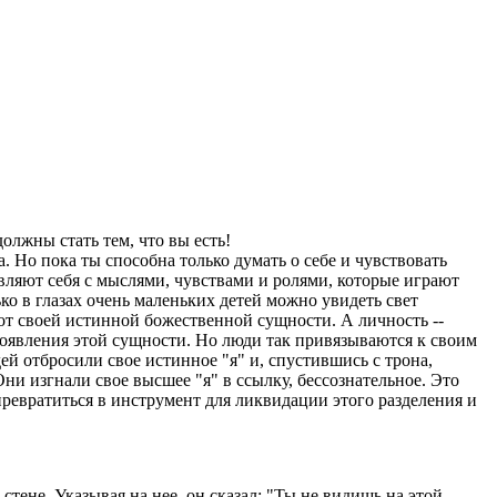
должны стать тем, что вы есть!
а. Но пока ты способна только думать о себе и чувствовать
твляют себя с мыслями, чувствами и ролями, которые играют
о в глазах очень маленьких детей можно увидеть свет
 от своей истинной божественной сущности. А личность --
проявления этой сущности. Но люди так привязываются к своим
юдей отбросили свое истинное "я" и, спустившись с трона,
ни изгнали свое высшее "я" в ссылку, бессознательное. Это
ревратиться в инструмент для ликвидации этого разделения и
 стене. Указывая на нее, он сказал: "Ты не видишь на этой