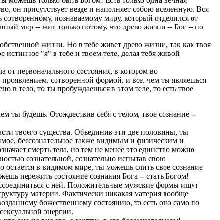
 Ты можешь только быть Богом! Есть только одна вечная
ство, он присутствует везде и наполняет собою вселенную. Вся
ь сотворенному, познаваемому миру, который отделился от
ый мир -- жив только потому, что древо жизни -- Бог -- по
собственной жизни. Но в тебе живет древо жизни, так как твоя
е истинное "я" в тебе и твоем теле, делая тебя живой
а от первоначального состояния, в котором во
 проявлением, сотворенной формой, и все, чем ты являешься
но в тело, то ты пробуждаешься в этом теле, то есть твое
 чем ты будешь. Отождествив себя с телом, твое сознание --
асти твоего существа. Объединив эти две половины, ты
димое, бессознательное также видимым и физическим и
значает смерть тела, но тем не менее это единство можно
олностью сознательной, сознательно испытав свою
о остается в видимом мире, ты можешь слить свое сознание
жешь пережить состояние сознания Бога -- стать Богом!
оссоединиться с ней. Положительные мужские формы ищут
труктуру материи. Фактически никакая материя вообще
рвозданному божественному состоянию, то есть оно само по
 сексуальной энергии.