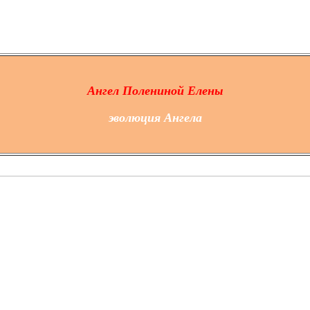
Ангел Полениной Елены
эволюция Ангела