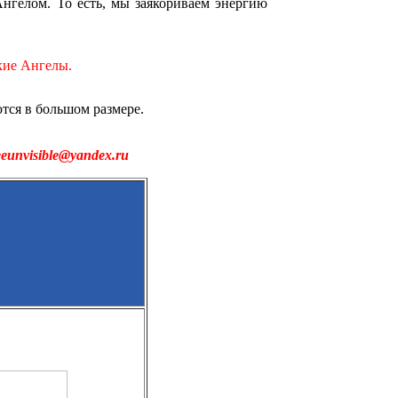
 Ангелом. То есть, мы заякориваем энергию
кие Ангелы.
ся в большом размере.
eeunvisible@yandex.ru