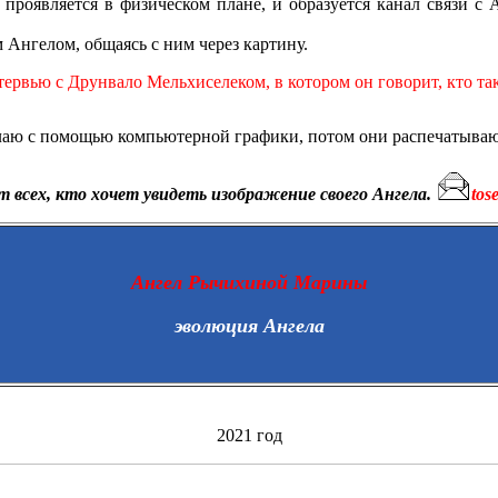
 проявляется в физическом плане, и образуется канал связи с
 Ангелом, общаясь с ним через картину.
тервью с Друнвало Мельхиселеком, в котором он говорит, кто та
лаю с помощью компьютерной графики, потом они распечатывают
 всех, кто хочет увидеть изображение своего Ангела.
tos
Ангел Рычихиной Марины
эволюция Ангела
2021 год