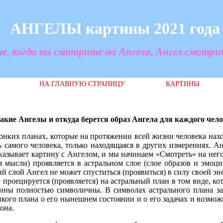
АНГЕЛЫ картины 2021 года
, когда вы смотрите на Ангела, Ангел смотрит 
НА ГЛАВНУЮ СТРАНИЦУ
КАРТИНЫ
акие Ангелы и откуда берется образ Ангела для каждого чел
онких планах, которые на протяжении всей жизни человека нахо
ь самого человека, только находящаяся в других измерениях. 
казывает картину с Ангелом, и мы начинаем «Смотреть» на него,
я мысли) проявляется в астральном слое (слое образов и эмоц
й слой Ангел не может спуститься (проявиться) в силу своей э
проецируется (проявляется) на астральный план в том виде, к
тины полностью символичны. В символах астрального плана з
нкого плана о его нынешнем состоянии и о его задачах и возможн
она.