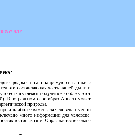
на вас...
овека?
дятся рядом с ним и напрямую связанные с
Ангел это составляющая часть нашей души и
 то есть пытаемся получить его образ, этот
ий). В астральном слое образ Ангела может
нергетической природы.
оторый наиболее важен для человека именно
аключено много информации для человека.
остях в этой жизни. Образ дается во благо