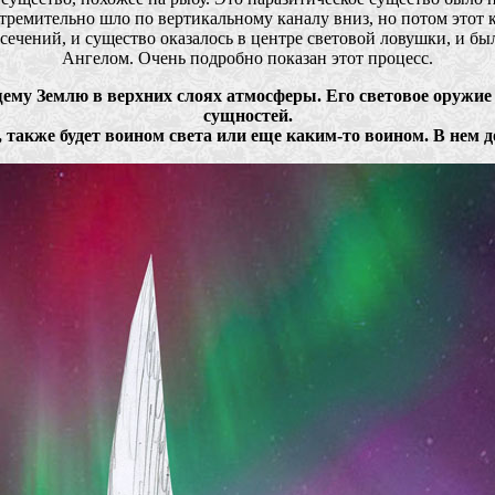
стремительно шло по вертикальному каналу вниз, но потом этот
сечений, и существо оказалось в центре световой ловушки, и был
Ангелом. Очень подробно показан этот процесс.
ему Землю в верхних слоях атмосферы. Его световое оружие
сущностей.
также будет воином света или еще каким-то воином. В нем 