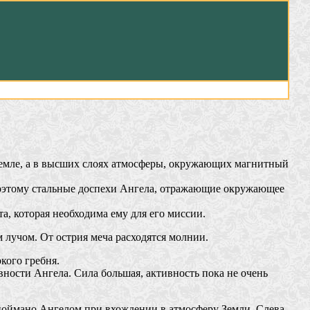
 Земле, а в высших слоях атмосферы, окружающих магнитный
 Поэтому стальные доспехи Ангела, отражающие окружающее
а, которая необходима ему для его миссии.
 лучом. От острия меча расходятся молнии.
кого гребня.
ности Ангела. Сила большая, активность пока не очень
 поймано Ангелом при вхождении в атмосферу Земли. Слева