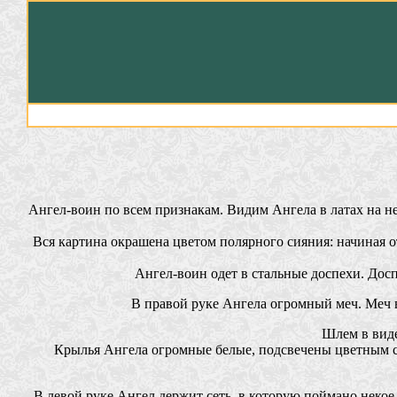
Ангел-воин по всем признакам. Видим Ангела в латах на н
Вся картина окрашена цветом полярного сияния: начиная 
Ангел-воин одет в стальные доспехи. Досп
В правой руке Ангела огромный меч. Меч в
Шлем в виде
Крылья Ангела огромные белые, подсвечены цветным св
В левой руке Ангел держит сеть, в которую поймано неко