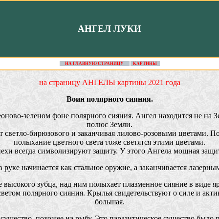
АНГЕЛ ЛУКИ
НА ГЛАВНУЮ СТРАНИЦУ
КАРТИНЫ
на страницу АНГЕЛЫ картины 2021 года
Воин полярного сияния.
еоново-зеленом фоне полярного сияния. Ангел находится не на
полюс Земли.
от светло-бирюзового и заканчивая лилово-розовыми цветами.
полыхание цветного света тоже светятся этими цветами.
ехи всегда символизируют защиту. У этого Ангела мощная защит
 руке начинается как стальное оружие, а заканчивается лазерным
 высокого зубца, над ним полыхает плазменное сияние в виде яр
етом полярного сияния. Крылья свидетельствуют о силе и актив
большая.
е существо, похожее на рыбу. Это паразитическое существо было