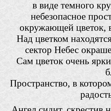
в виде темного кр
небезопасное прос
окружающей цветок, в
Над цветком находятс
сектор Небес окраше
Сам цветок очень ярки
б
Пространство, в которо
радост
Ангел сидит, скрестив н