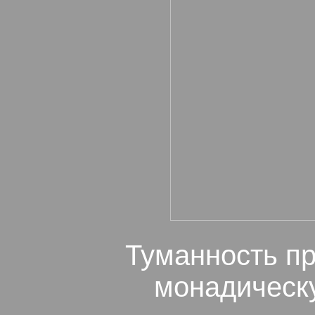
Туманность пр
монадическу