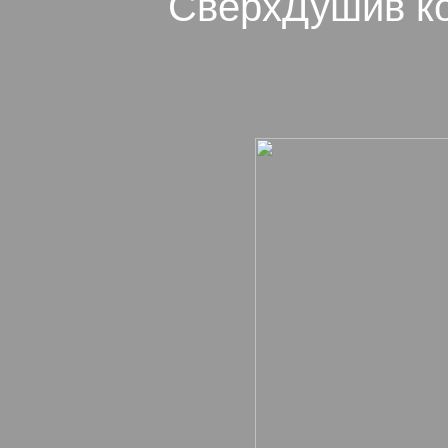
СверхДушив ко