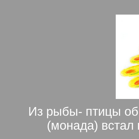
Из рыбы- птицы об
(монада) встал 