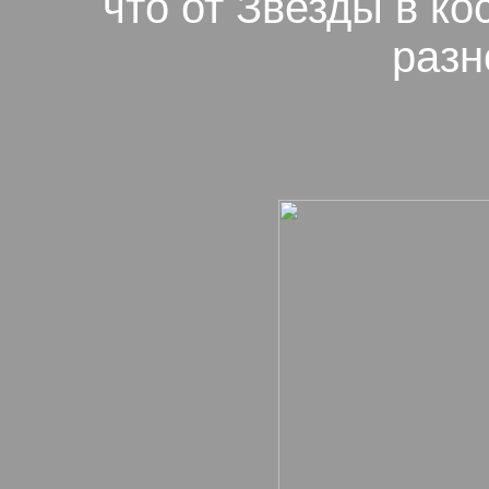
что от Звезды в к
разн