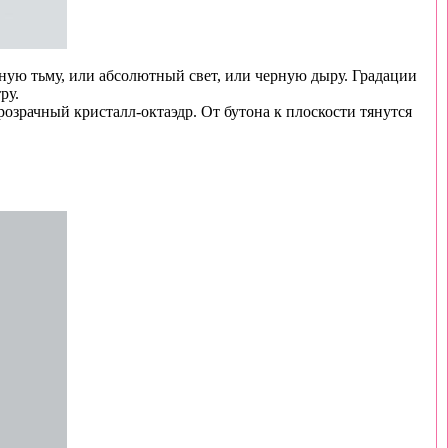
тную тьму, или абсолютный свет, или черную дыру. Градации
ру.
розрачный кристалл-октаэдр. От бутона к плоскости тянутся