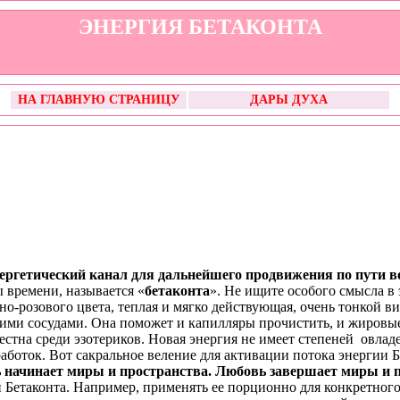
ЭНЕРГИЯ БЕТАКОНТА
НА ГЛАВНУЮ СТРАНИЦУ
ДАРЫ ДУХА
ргетический канал для дальнейшего продвижения по пути во
 времени, называется «
бетаконта
». Не ищите особого смысла в 
о-розового цвета, теплая и мягко действующая, очень тонкой в
ими сосудами. Она поможет и капилляры прочистить, и жировые
естна среди эзотериков. Новая энергия не имеет степеней овладе
работок. Вот сакральное веление для активации потока энергии Б
 начинает миры и пространства. Любовь завершает миры и п
 Бетаконта. Например, применять ее порционно для конкретног