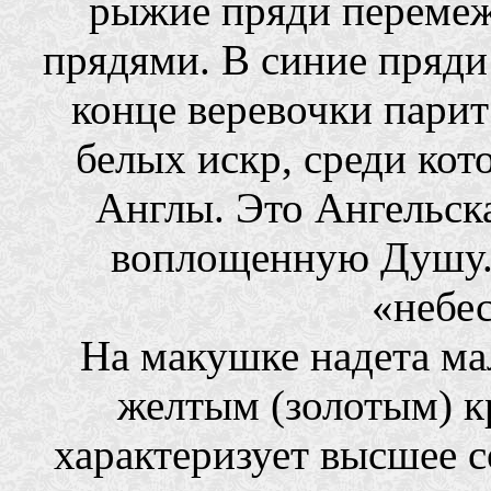
рыжие пряди переме
прядями. В синие пряди 
конце веревочки парит
белых искр, среди ко
Англы. Это Ангельск
воплощенную Душу.
«небес
На макушке надета ма
желтым (золотым) к
характеризует высшее 