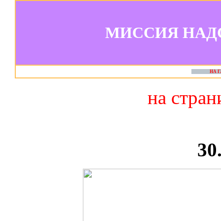
МИССИЯ НАД
НА 
на стра
30