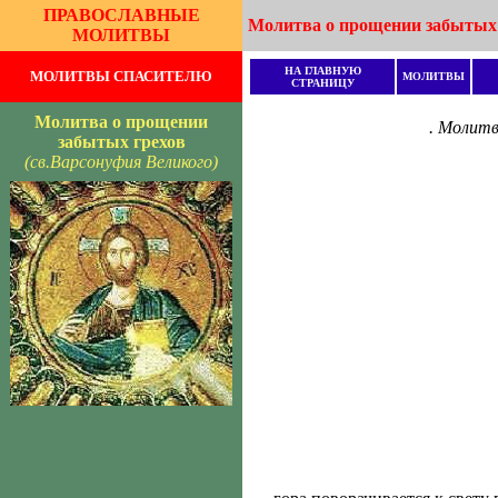
ПРАВОСЛАВНЫЕ
Молитва о прощении забытых 
МОЛИТВЫ
НА ГЛАВНУЮ
МОЛИТВЫ СПАСИТЕЛЮ
МОЛИТВЫ
СТРАНИЦУ
Молитва о прощении
. Молитва
забытых грехов
(св.Варсонуфия Великого)