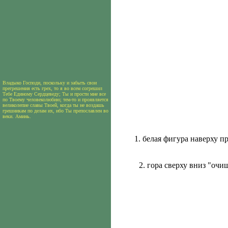
Владыко Господи, поскольку и забыть свои
прегрешения есть грех, то я во всем согрешил
Тебе Единому Сердцеведу; Ты и прости мне все
по Твоему человеколюбию; тем-то и проявляется
великолепие славы Твоей, когда ты не воздашь
грешникам по делам их, ибо Ты препославлен во
веки. Аминь.
1. белая фигура наверху п
2. гора сверху вниз "очи