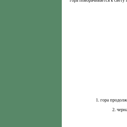
гора поворачивается к свету 
1. гора продолж
2. черн