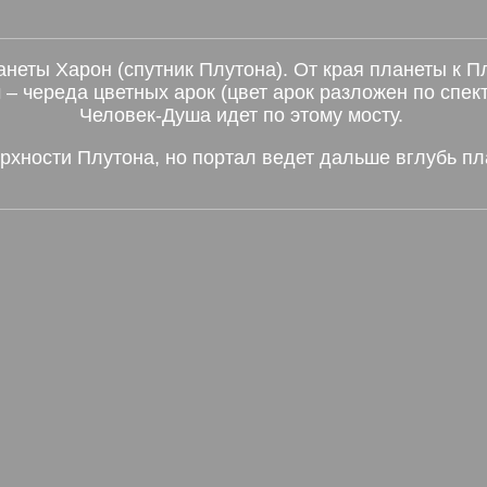
неты Харон (спутник Плутона). От края планеты к П
– череда цветных арок (цвет арок разложен по спектр
Человек-Душа идет по этому мосту.
рхности Плутона, но портал ведет дальше вглубь пл