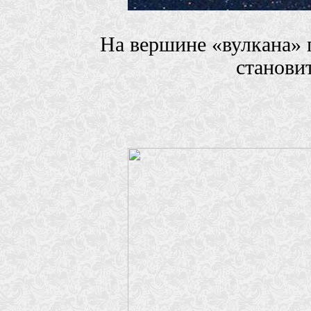
На вершине «вулкана» п
станови